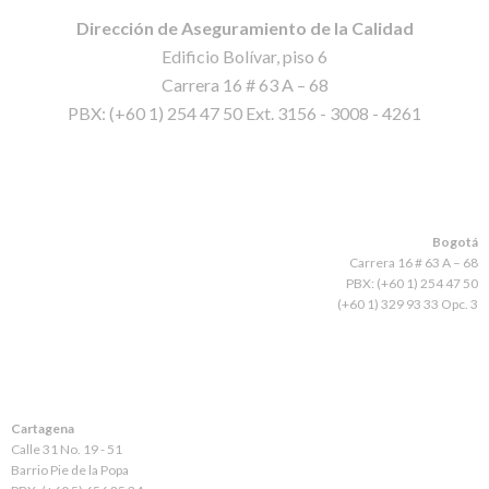
Dirección de Aseguramiento de la Calidad
Edificio Bolívar, piso 6
Carrera 16 # 63 A – 68
PBX: (+60 1) 254 47 50 Ext. 3156 - 3008 - 4261
Bogotá
Carrera 16 # 63 A – 68
PBX: (+60 1) 254 47 50
(+60 1) 329 93 33 Opc. 3
Cartagena
Calle 31 No. 19 - 51
Barrio Pie de la Popa