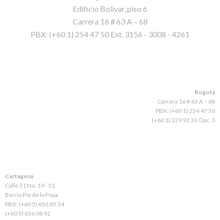
Edificio Bolívar, piso 6
Carrera 16 # 63 A – 68
PBX: (+60 1) 254 47 50 Ext. 3156 - 3008 - 4261
Bogotá
Carrera 16 # 63 A – 68
PBX: (+60 1) 254 47 50
(+60 1) 329 93 33 Opc. 3
Cartagena
Calle 31 No. 19 - 51
Barrio Pie de la Popa
PBX: (+60 5) 656 85 34
(+60 5) 656 08 92