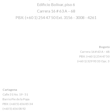
Edificio Bolívar, piso 6
Carrera 16 # 63 A – 68
PBX: (+60 1) 254 47 50 Ext. 3156 - 3008 - 4261
Bogotá
Carrera 16 # 63 A – 68
PBX: (+60 1) 254 47 50
(+60 1) 329 93 33 Opc. 3
Cartagena
Calle 31 No. 19 - 51
Barrio Pie de la Popa
PBX: (+60 5) 656 85 34
(+60 5) 656 08 92