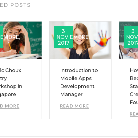
ED POSTS
3
3
IEMBRE,
NOVIEMBRE,
NOV
2017
201
ic Choux
Introduction to
Ho
try
Mobile Apps
Be
kshop in
Development
Sta
gapore
Manager
Cre
Fo
AD MORE
READ MORE
RE