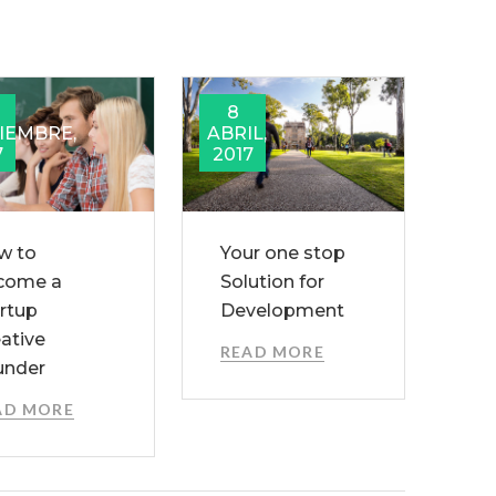
8
IEMBRE,
ABRIL,
7
2017
w to
Your one stop
come a
Solution for
rtup
Development
ative
READ MORE
under
AD MORE