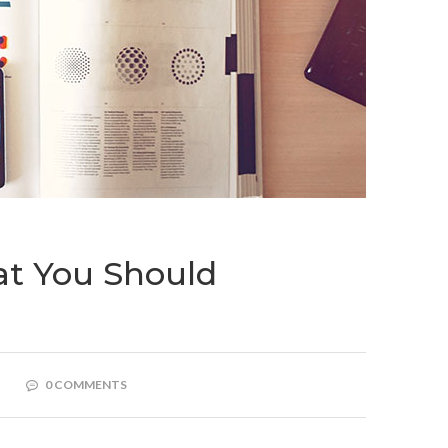
at You Should
0 COMMENTS