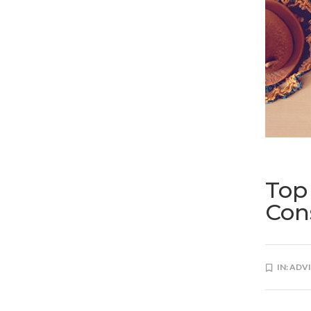
Top
Con
IN:
ADVI