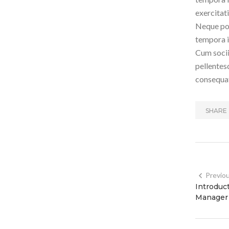
exercitat
Neque por
tempora i
Cum socii
pellentes
consequat
SHARE 
Previo
Introduc
Manager