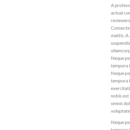
A profess
actual con
reviewers
Consectet
mattis. A
suspendis
ullamcorp
Neque por
tempora i
Neque por
tempora i
exercitat
nobis est
omnis dol
voluptate
Neque por
tempora i