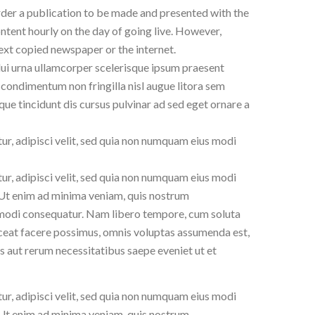
order a publication to be made and presented with the
content hourly on the day of going live. However,
ext copied newspaper or the internet.
dui urna ullamcorper scelerisque ipsum praesent
 condimentum non fringilla nisl augue litora sem
que tincidunt dis cursus pulvinar ad sed eget ornare a
ur, adipisci velit, sed quia non numquam eius modi
ur, adipisci velit, sed quia non numquam eius modi
Ut enim ad minima veniam, quis nostrum
ommodi consequatur. Nam libero tempore, cum soluta
aceat facere possimus, omnis voluptas assumenda est,
 aut rerum necessitatibus saepe eveniet ut et
ur, adipisci velit, sed quia non numquam eius modi
Ut enim ad minima veniam, quis nostrum