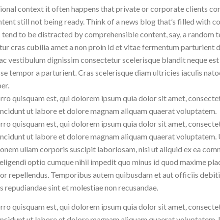
ional context it often happens that private or corporate clients c
tent still not being ready. Think of a news blog that’s filled with 
 tend to be distracted by comprehensible content, say, a random t
ur cras cubilia amet a non proin id et vitae fermentum parturient 
 ac vestibulum dignissim consectetur scelerisque blandit neque est
se tempor a parturient. Cras scelerisque diam ultricies iaculis nato
er.
ro quisquam est, qui dolorem ipsum quia dolor sit amet, consectet
ncidunt ut labore et dolore magnam aliquam quaerat voluptatem.
ro quisquam est, qui dolorem ipsum quia dolor sit amet, consectet
ncidunt ut labore et dolore magnam aliquam quaerat voluptatem. 
ionem ullam corporis suscipit laboriosam, nisi ut aliquid ex ea c
 eligendi optio cumque nihil impedit quo minus id quod maxime pl
or repellendus. Temporibus autem quibusdam et aut officiis debitis
s repudiandae sint et molestiae non recusandae.
ro quisquam est, qui dolorem ipsum quia dolor sit amet, consectet
ncidunt ut labore et dolore magnam aliquam quaerat voluptatem. 