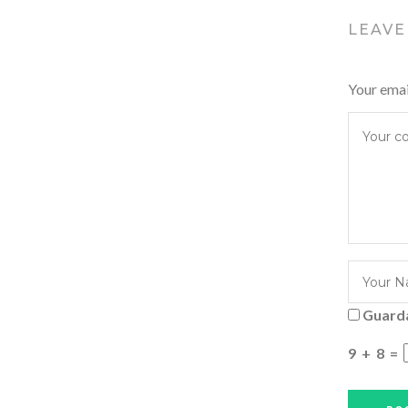
LEAVE
Your emai
Guarda
9
+
8
=