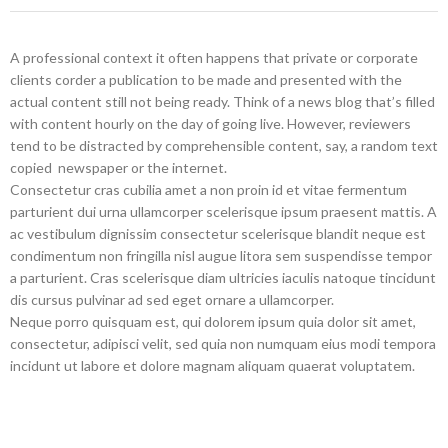
A professional context it often happens that private or corporate
clients corder a publication to be made and presented with the
actual content still not being ready. Think of a news blog that’s filled
with content hourly on the day of going live. However, reviewers
tend to be distracted by comprehensible content, say, a random text
copied newspaper or the internet.
Consectetur cras cubilia amet a non proin id et vitae fermentum
parturient dui urna ullamcorper scelerisque ipsum praesent mattis. A
ac vestibulum dignissim consectetur scelerisque blandit neque est
condimentum non fringilla nisl augue litora sem suspendisse tempor
a parturient. Cras scelerisque diam ultricies iaculis natoque tincidunt
dis cursus pulvinar ad sed eget ornare a ullamcorper.
Neque porro quisquam est, qui dolorem ipsum quia dolor sit amet,
consectetur, adipisci velit, sed quia non numquam eius modi tempora
incidunt ut labore et dolore magnam aliquam quaerat voluptatem.