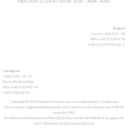
PBX: (+60 1) 254 47 50 Ext. 3156 - 3008 - 4261
Bogotá
Carrera 16 # 63 A – 68
PBX: (+60 1) 254 47 50
(+60 1) 329 93 33 Opc. 3
Cartagena
Calle 31 No. 19 - 51
Barrio Pie de la Popa
PBX: (+60 5) 656 85 34
(+60 5) 656 08 92
Copyright © 2024 Fundación Universitaria Los Libertadores | Institución
Universitaria | Vigilada Mineducación | Personería Jurídica Resolución 7542 de
mayo de 1982
Acreditación Institucional en Alta Calidad Resolución 015638 del 5 de agosto de
2022, Ministerio de Educación Nacional.