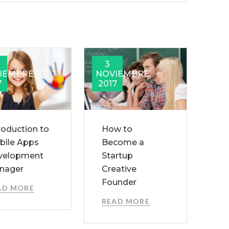
3
IEMBRE,
NOVIEMBRE,
7
2017
roduction to
How to
bile Apps
Become a
velopment
Startup
nager
Creative
Founder
AD MORE
READ MORE