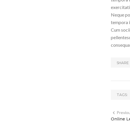
exercitat
Neque por
tempora i
Cum socii
pellentes
consequat
SHARE 
TAGS:
Previo
Online L