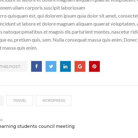
ionem ullam corporis suscipit laboriosam
ro quisquam est, qui dolorem ipsum quia dolor sit amet, consectet
ncidunt ut labore et dolore magnam aliquam quaerat voluptatem.
s natoque penatibus et magnis dis parturient montes, nascetur ridic
que eu, pretium quis, sem. Nulla consequat massa quis enim. Donec 
 massa quis enim.
THIS POST:
TRAVEL
WORDPRESS
us
earning students council meeting