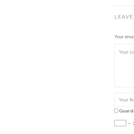
LEAVE
Your emai
Guarda
−