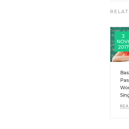
RELAT
3
NOV
2017
Bas
Pas
Wor
Sin
RE