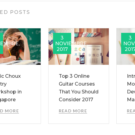
ED POSTS
3
3
IEMBRE,
NOVIEMBRE,
NOV
2017
201
ic Choux
Top 3 Online
Int
try
Guitar Courses
Mo
kshop in
That You Should
De
gapore
Consider 2017
Ma
AD MORE
READ MORE
RE