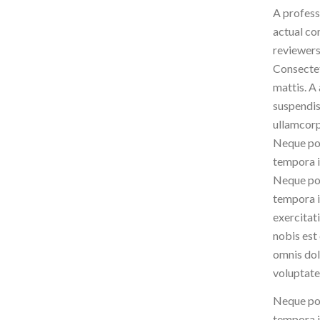
A profess
actual con
reviewers
Consectet
mattis. A
suspendis
ullamcorp
Neque por
tempora i
Neque por
tempora i
exercitat
nobis est
omnis dol
voluptate
Neque por
tempora i