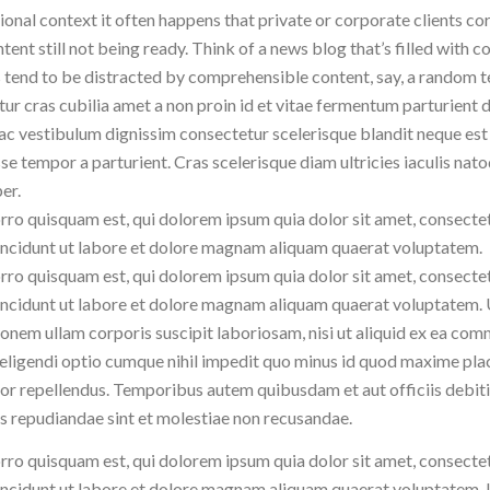
ional context it often happens that private or corporate clients c
tent still not being ready. Think of a news blog that’s filled with 
 tend to be distracted by comprehensible content, say, a random t
ur cras cubilia amet a non proin id et vitae fermentum parturient 
 ac vestibulum dignissim consectetur scelerisque blandit neque est
se tempor a parturient. Cras scelerisque diam ultricies iaculis nato
er.
ro quisquam est, qui dolorem ipsum quia dolor sit amet, consectet
ncidunt ut labore et dolore magnam aliquam quaerat voluptatem.
ro quisquam est, qui dolorem ipsum quia dolor sit amet, consectet
ncidunt ut labore et dolore magnam aliquam quaerat voluptatem. 
ionem ullam corporis suscipit laboriosam, nisi ut aliquid ex ea c
 eligendi optio cumque nihil impedit quo minus id quod maxime pl
or repellendus. Temporibus autem quibusdam et aut officiis debitis
s repudiandae sint et molestiae non recusandae.
ro quisquam est, qui dolorem ipsum quia dolor sit amet, consectet
ncidunt ut labore et dolore magnam aliquam quaerat voluptatem. 