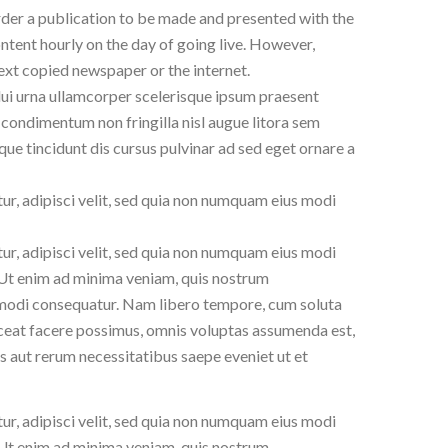
order a publication to be made and presented with the
content hourly on the day of going live. However,
ext copied newspaper or the internet.
dui urna ullamcorper scelerisque ipsum praesent
 condimentum non fringilla nisl augue litora sem
que tincidunt dis cursus pulvinar ad sed eget ornare a
ur, adipisci velit, sed quia non numquam eius modi
ur, adipisci velit, sed quia non numquam eius modi
Ut enim ad minima veniam, quis nostrum
ommodi consequatur. Nam libero tempore, cum soluta
aceat facere possimus, omnis voluptas assumenda est,
 aut rerum necessitatibus saepe eveniet ut et
ur, adipisci velit, sed quia non numquam eius modi
Ut enim ad minima veniam, quis nostrum