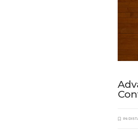
Adv
Con
IN:
DIST